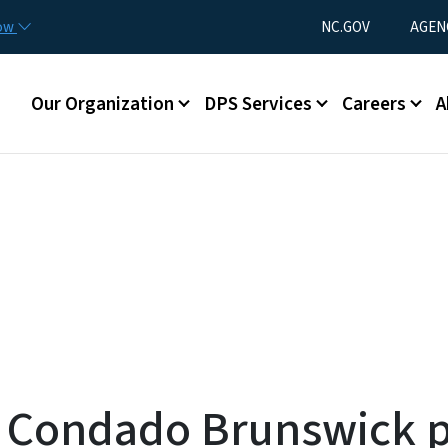
Skip to main content
Utility Menu
now
NC.GOV
AGEN
Main menu
Our Organization
DPS Services
Careers
A
a Condado Brunswick p