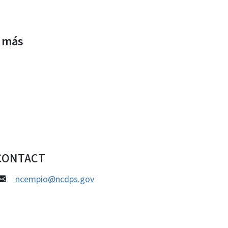
s más
CONTACT
ncempio@ncdps.gov