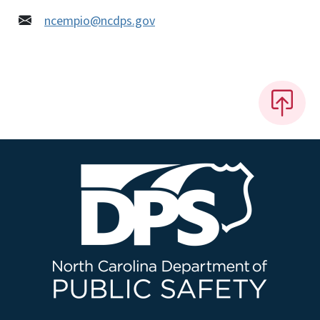
ncempio@ncdps.gov