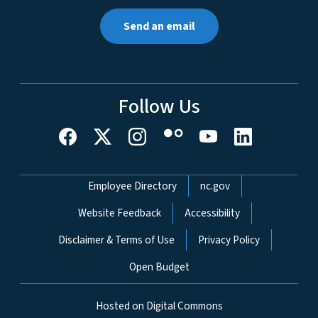
Send an email
Follow Us
Network Menu
Employee Directory
nc.gov
Website Feedback
Accessibility
Disclaimer & Terms of Use
Privacy Policy
Open Budget
Hosted on Digital Commons