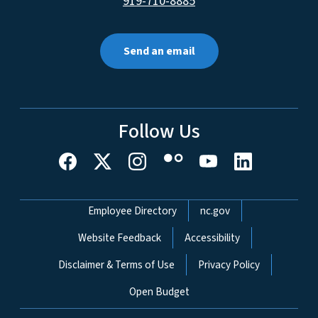
919-710-8885
Send an email
Follow Us
Network Menu
Employee Directory
nc.gov
Website Feedback
Accessibility
Disclaimer & Terms of Use
Privacy Policy
Open Budget