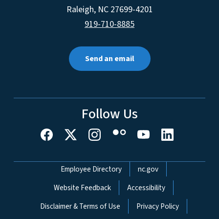
Raleigh
,
NC
27699-4201
919-710-8885
Send an email
Follow Us
Network Menu
Employee Directory
nc.gov
Website Feedback
Accessibility
Disclaimer & Terms of Use
Privacy Policy