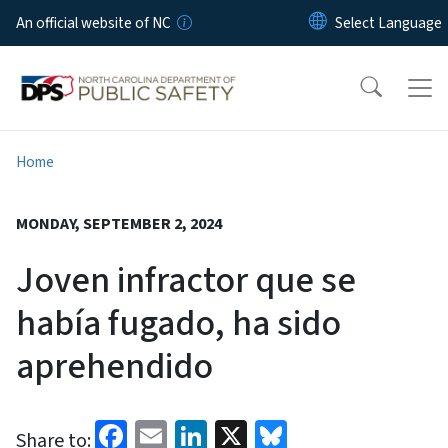
Skip to main content
An official website of NC
Home
MONDAY, SEPTEMBER 2, 2024
Joven infractor que se
había fugado, ha sido
aprehendido
Facebook
Email
LinkedIn
X
Bluesky
Share to: