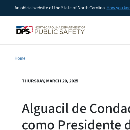
An official website of the State of North Carolina
How you k
Home
THURSDAY, MARCH 20, 2025
Alguacil de Conda
como Presidente d