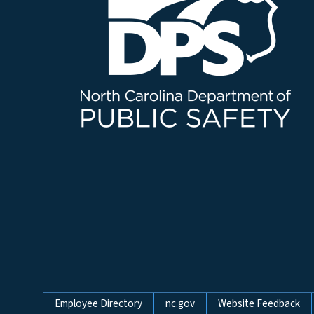
Network Menu
Employee Directory
nc.gov
Website Feedback