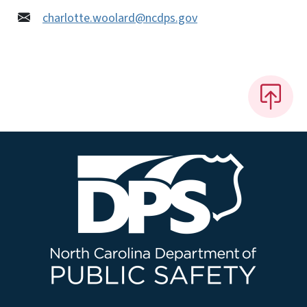
charlotte.woolard@ncdps.gov