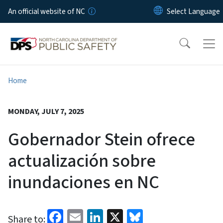
Skip to main content
An official website of NC
Home
MONDAY, JULY 7, 2025
Gobernador Stein ofrece
actualización sobre
inundaciones en NC
Facebook
Email
LinkedIn
X
Bluesky
Share to: