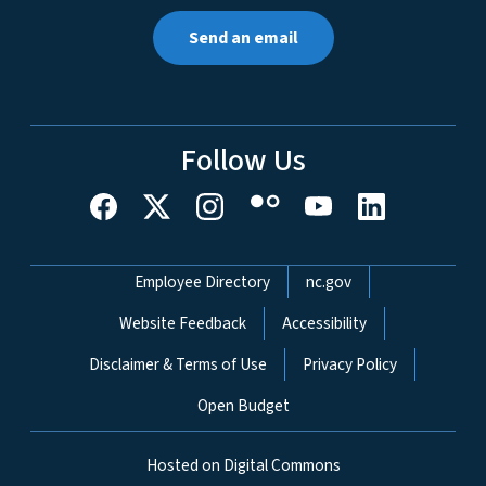
Send an email
Follow Us
Network Menu
Employee Directory
nc.gov
Website Feedback
Accessibility
Disclaimer & Terms of Use
Privacy Policy
Open Budget
Hosted on Digital Commons