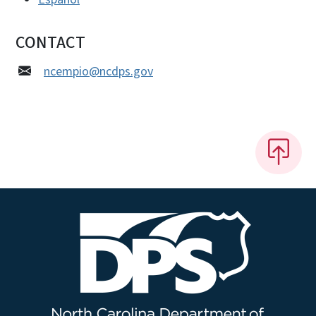
CONTACT
ncempio@ncdps.gov