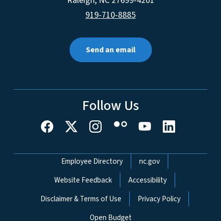
Raleigh
,
NC
27699-4201
919-710-8885
Send an email
Follow Us
Network Menu
Employee Directory
nc.gov
Website Feedback
Accessibility
Disclaimer & Terms of Use
Privacy Policy
Open Budget