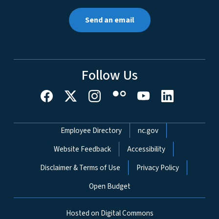
Send an email
Follow Us
Network Menu
Employee Directory
nc.gov
Website Feedback
Accessibility
Disclaimer & Terms of Use
Privacy Policy
Open Budget
Hosted on Digital Commons