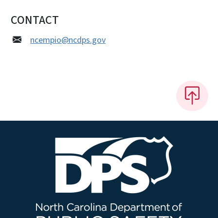
CONTACT
ncempio@ncdps.gov