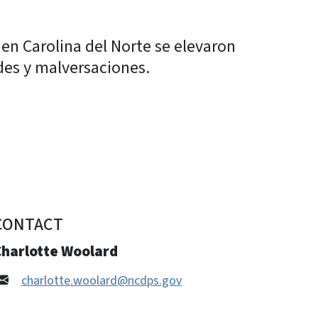
 en Carolina del Norte se elevaron
des y malversaciones.
CONTACT
Charlotte Woolard
charlotte.woolard@ncdps.gov