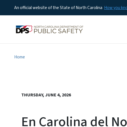
An official website of the State of North Carolina
How you k
Home
THURSDAY, JUNE 4, 2026
En Carolina del No