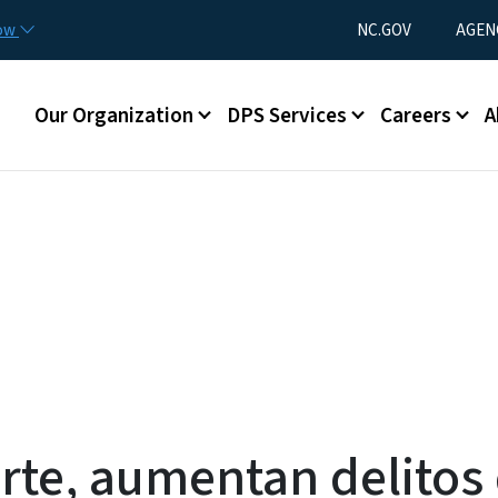
Skip to main content
Utility Menu
now
NC.GOV
AGEN
Main menu
Our Organization
DPS Services
Careers
A
rte, aumentan delitos