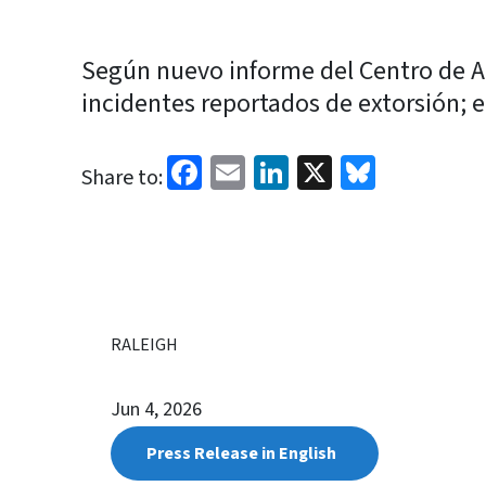
Según nuevo informe del Centro de Aná
incidentes reportados de extorsión; 
Facebook
Email
LinkedIn
X
Bluesk
Share to:
RALEIGH
Jun 4, 2026
Press Release in English